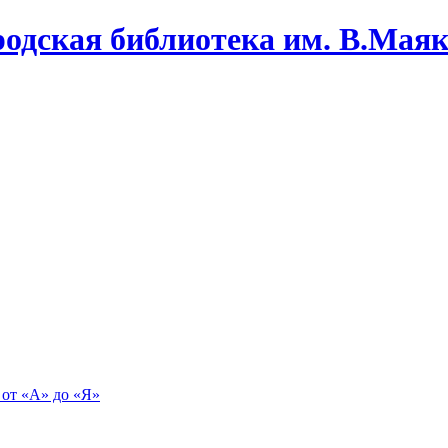
одская библиотека им. В.Маяко
 от «А» до «Я»