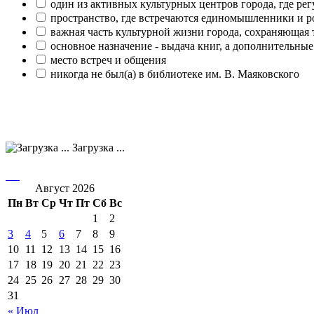
один из активных культурных центров города, где рег
пространство, где встречаются единомышленники и р
важная часть культурной жизни города, сохраняющая
основное назначение - выдача книг, а дополнительн
место встреч и общения
никогда не был(а) в библиотеке им. В. Маяковского
Загрузка ...
Август 2026
Пн
Вт
Ср
Чт
Пт
Сб
Вс
1
2
3
4
5
6
7
8
9
10
11
12
13
14
15
16
17
18
19
20
21
22
23
24
25
26
27
28
29
30
31
« Июл