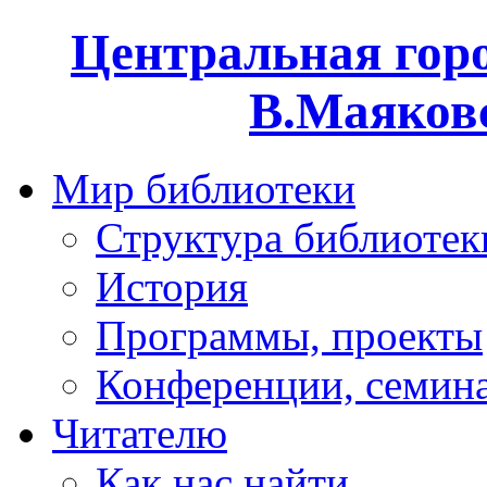
Центральная горо
В.Маяковс
Мир библиотеки
Структура библиотек
История
Программы, проекты
Конференции, семин
Читателю
Как нас найти