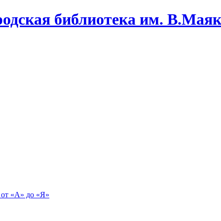
одская библиотека им. В.Маяко
 от «А» до «Я»