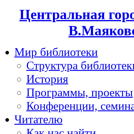
Центральная горо
В.Маяковс
Мир библиотеки
Структура библиотек
История
Программы, проекты
Конференции, семин
Читателю
Как нас найти