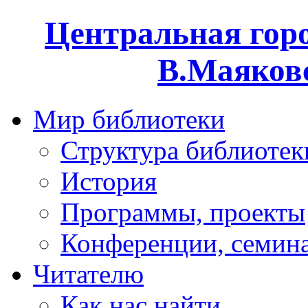
Центральная горо
В.Маяковс
Мир библиотеки
Структура библиотек
История
Программы, проекты
Конференции, семин
Читателю
Как нас найти