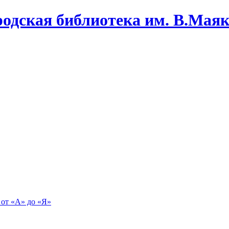
одская библиотека им. В.Маяко
 от «А» до «Я»