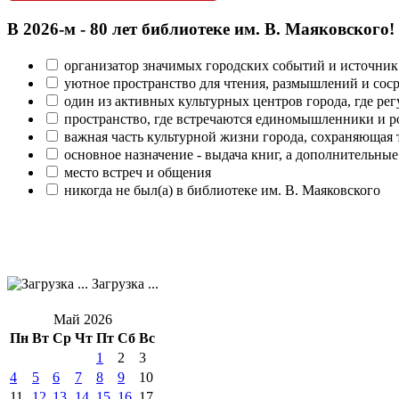
В 2026‑м - 80 лет библиотеке им. В. Маяковского!
организатор значимых городских событий и источник
уютное пространство для чтения, размышлений и сос
один из активных культурных центров города, где рег
пространство, где встречаются единомышленники и р
важная часть культурной жизни города, сохраняющая
основное назначение - выдача книг, а дополнительн
место встреч и общения
никогда не был(а) в библиотеке им. В. Маяковского
Загрузка ...
Май 2026
Пн
Вт
Ср
Чт
Пт
Сб
Вс
1
2
3
4
5
6
7
8
9
10
11
12
13
14
15
16
17