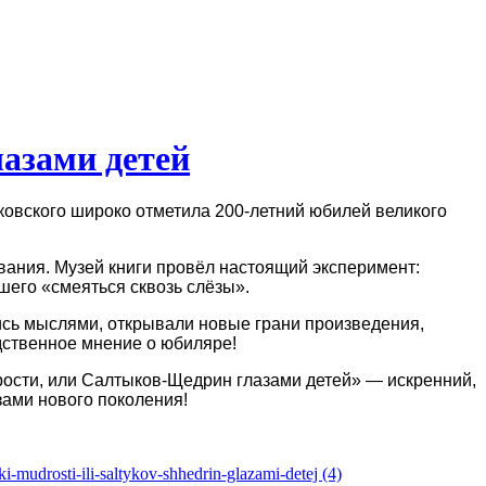
азами детей
ковского широко отметила 200
‑
летний юбилей великого
вания. Музей книги провёл настоящий эксперимент:
его «смеяться сквозь слёзы».
ись мыслями, открывали новые грани произведения,
дственное мнение о юбиляре!
рости, или Салтыков
‑
Щедрин глазами детей» — искренний,
зами нового поколения!