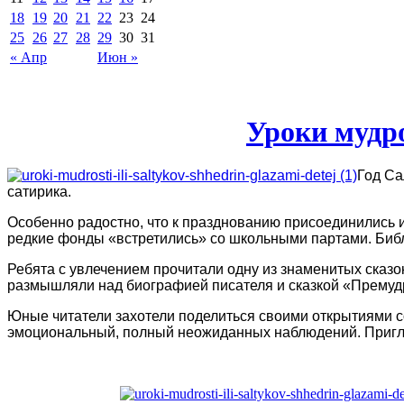
18
19
20
21
22
23
24
25
26
27
28
29
30
31
« Апр
Июн »
Уроки мудр
Год С
сатирика.
Особенно радостно, что к празднованию присоединились 
редкие фонды «встретились» со школьными партами. Библ
Ребята с увлечением прочитали одну из знаменитых сказ
размышляли над биографией писателя и сказкой «Премуд
Юные читатели захотели поделиться своими открытиями с
эмоциональный, полный неожиданных наблюдений. Приглаш