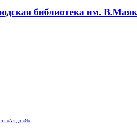
одская библиотека им. В.Маяко
 от «А» до «Я»