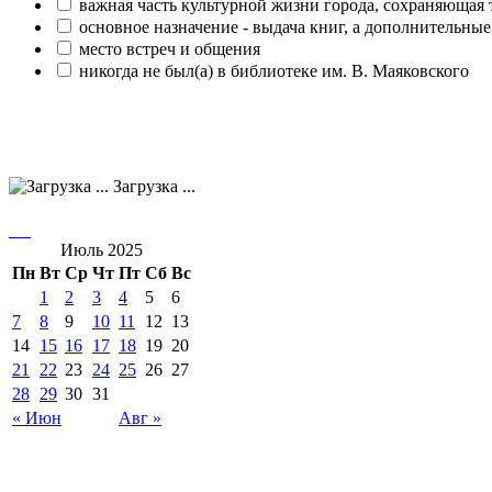
важная часть культурной жизни города, сохраняющая
основное назначение - выдача книг, а дополнительн
место встреч и общения
никогда не был(а) в библиотеке им. В. Маяковского
Загрузка ...
Июль 2025
Пн
Вт
Ср
Чт
Пт
Сб
Вс
1
2
3
4
5
6
7
8
9
10
11
12
13
14
15
16
17
18
19
20
21
22
23
24
25
26
27
28
29
30
31
« Июн
Авг »